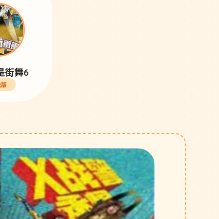
是街舞6
先版