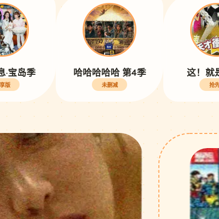
息·宝岛季
哈哈哈哈哈 第4季
这！就
享版
未删减
抢