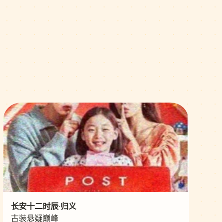
长安十二时辰·归义
古装悬疑巅峰