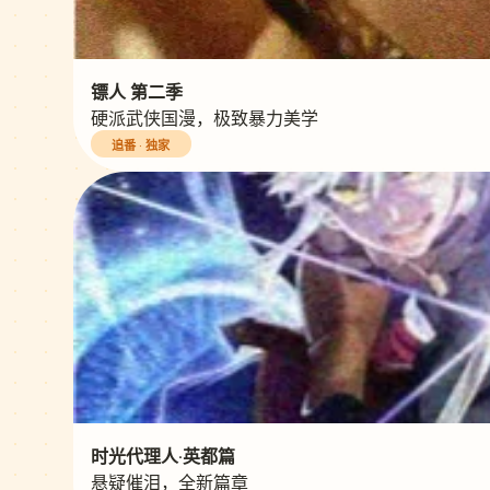
镖人 第二季
硬派武侠国漫，极致暴力美学
追番 · 独家
时光代理人·英都篇
悬疑催泪，全新篇章