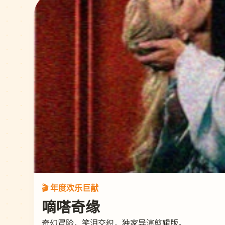
🎬 年度欢乐巨献
嘀嗒奇缘
奇幻冒险，笑泪交织，独家导演剪辑版。