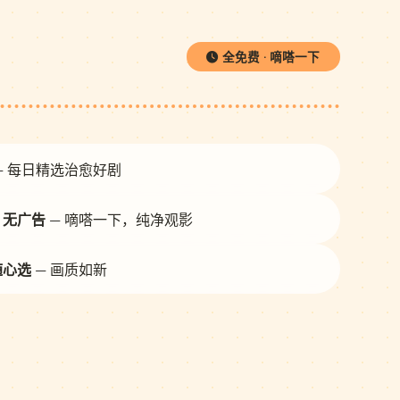
全免费 · 嘀嗒一下
— 每日精选治愈好剧
· 无广告
— 嘀嗒一下，纯净观影
随心选
— 画质如新