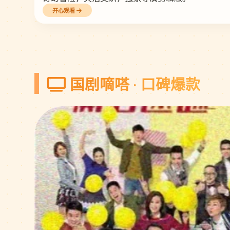
开心观看
国剧嘀嗒 · 口碑爆款