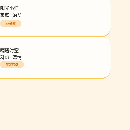
阳光小迪
家庭 · 治愈
4K修复
嘀嗒时空
科幻 · 温情
蓝光原盘