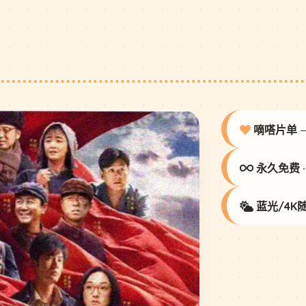
嘀嗒片单
永久免费 
蓝光/4K