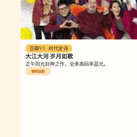
豆瓣9.5 · 时代史诗
大江大河·岁月如歌
正午阳光封神之作，全季高码率蓝光。
嘀嗒追剧