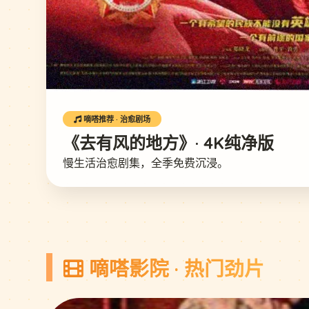
嘀嗒推荐 · 治愈剧场
《去有风的地方》· 4K纯净版
慢生活治愈剧集，全季免费沉浸。
嘀嗒影院 · 热门劲片