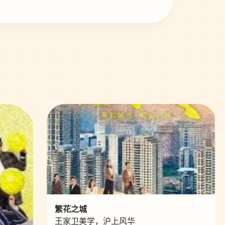
繁花之城
王家卫美学，沪上风华