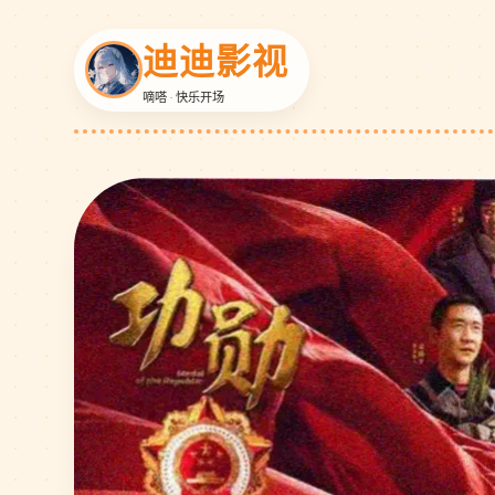
迪迪影视
嘀嗒 · 快乐开场